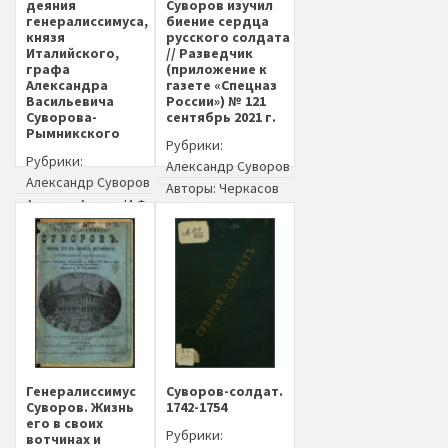
деяния
Суворов изучил
генералиссимуса,
биение сердца
князя
русского солдата
Италийского,
// Разведчик
графа
(приложение к
Александра
газете «Спецназ
Васильевича
России») № 121
Суворова-
сентябрь 2021 г.
Рымникского
Рубрики:
Рубрики:
Александр Суворов
Александр Суворов
Авторы:
Черкасов
Авторы:
Антинг И.Ф.
А.В.
Издательство:
Год издания: 2021
Типография Сената
у Селиванского
(Москва)
Год издания: 1801
Генералиссимус
Суворов-солдат.
Суворов. Жизнь
1742-1754
его в своих
Рубрики:
вотчинах и