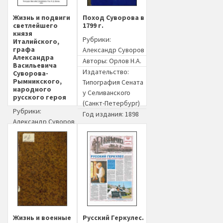
Жизнь и подвиги
Поход Суворова в
светлейшего
1799 г.
князя
Рубрики:
Италийского,
графа
Александр Суворов
Александра
Авторы:
Орлов Н.А.
Васильевича
Издательство:
Суворова-
Рымникского,
Типография Сената
народного
у Селиванского
русского героя
(Санкт-Петербург)
Рубрики:
Год издания: 1898
Александр Суворов
Издательство:
Товарищество И.В.
Сытина (Санкт-
Петербург)
Год издания: 1896
Жизнь и военные
Русский Геркулес.