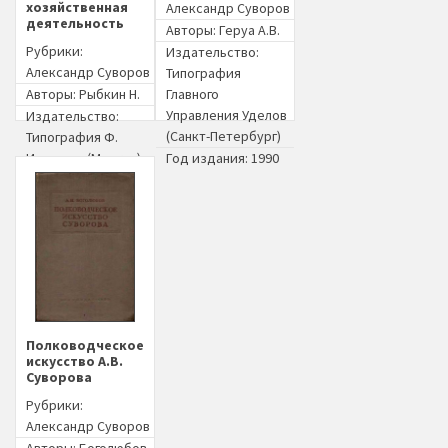
хозяйственная
Александр Суворов
деятельность
Авторы:
Геруа А.В.
Рубрики:
Издательство:
Александр Суворов
Типография
Авторы:
Рыбкин Н.
Главного
Управления Уделов
Издательство:
(Санкт-Петербург)
Типография Ф.
Иогансон (Москва)
Год издания: 1990
Год издания: 1874
Полководческое
искусство А.В.
Суворова
Рубрики:
Александр Суворов