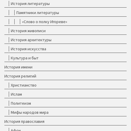
История литературы
Памятники литературы
«Слово о полку Игореве»
История живописи
История архитектуры
История искусства
Культура и быт
История имени
История религий
Христианство
Ислам
Политеизм
Мифы народов мира
История православия
Афон