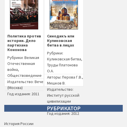
Политика против
Синодикъ или
истории. Дело
Куликовская
партизана
битва в лицах
Кононова
Рубрики:
Рубрики:
Великая
Куликовская битва
,
Отечественная
Труды Платонова
война
,
О.А.
Обществоведение
Авторы:
Перова Г.В.
,
Издательство:
Вече
Мешков В.
(Москва)
Издательство:
Год издания: 2011
Институт русской
цивилизации
РУБРИКАТОР
(Москва)
Год издания: 2012
История России