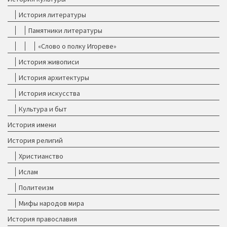
История литературы
Памятники литературы
«Слово о полку Игореве»
История живописи
История архитектуры
История искусства
Культура и быт
История имени
История религий
Христианство
Ислам
Политеизм
Мифы народов мира
История православия