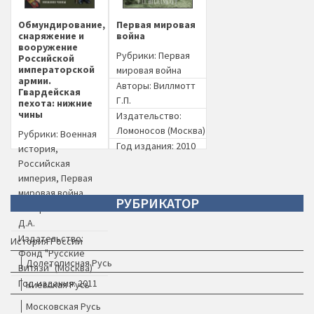
Обмундирование,
Первая мировая
снаряжение и
война
вооружение
Рубрики:
Первая
Российской
императорской
мировая война
армии.
Авторы:
Виллмотт
Гвардейская
Г.П.
пехота: нижние
чины
Издательство:
Ломоносов (Москва)
Рубрики:
Военная
Год издания: 2010
история
,
Российская
империя
,
Первая
мировая война
РУБРИКАТОР
Авторы:
Клочков
Д.А.
Издательство:
История России
Фонд "Русские
Долетописная Русь
Витязи" (Москва)
Год издания: 2011
Киевская Русь
Московская Русь