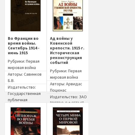
Во Франции во
Ад войны у
время войны.
Ковенской
Сентябрь 1914 -
крепости. 1915 г.
июнь 1915
Историческая
реконструкция
Рубрики:
Первая
событий
мировая война
Рубрики:
Первая
Авторы:
Савинков
мировая война
Б.В.
Авторы:
Арвидас
Издательство:
Поцюнас
Государственная
Издательство:
ЗАО
публичная
"ПЯТРО ОФСЕТАС",
историческая
Вильнюс
библиотека России
Год издания: 2012
Год издания: 2008