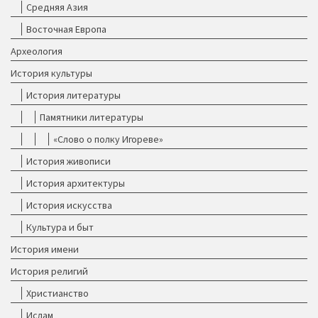
Средняя Азия
Восточная Европа
Археология
История культуры
История литературы
Памятники литературы
«Слово о полку Игореве»
История живописи
История архитектуры
История искусства
Культура и быт
История имени
История религий
Христианство
Ислам