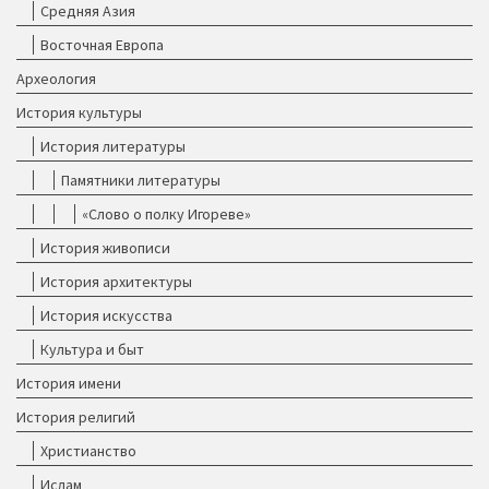
Средняя Азия
Восточная Европа
Археология
История культуры
История литературы
Памятники литературы
«Слово о полку Игореве»
История живописи
История архитектуры
История искусства
Культура и быт
История имени
История религий
Христианство
Ислам