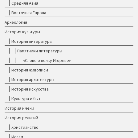
Средняя Азия
Восточная Европа
Археология
История культуры
История литературы
Памятники литературы
«Слово о полку Игореве»
История живописи
История архитектуры
История искусства
Культура и быт
История имени
История религий
Христианство
Ислам