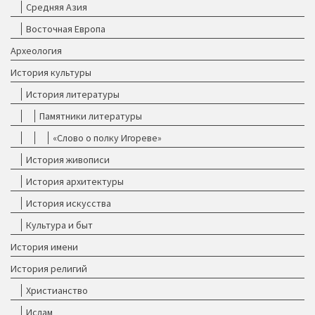
Средняя Азия
Восточная Европа
Археология
История культуры
История литературы
Памятники литературы
«Слово о полку Игореве»
История живописи
История архитектуры
История искусства
Культура и быт
История имени
История религий
Христианство
Ислам