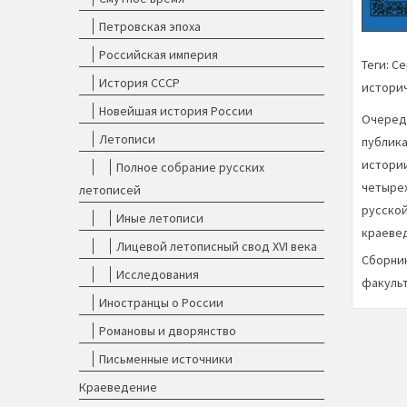
Петровская эпоха
Российская империя
Теги:
Се
История СССР
историч
Новейшая история России
Очередн
Летописи
публика
истории
Полное собрание русских
четырех
летописей
русской
Иные летописи
краевед
Лицевой летописный свод XVI века
Сборник
Исследования
факульт
Иностранцы о России
Романовы и дворянство
Письменные источники
Краеведение