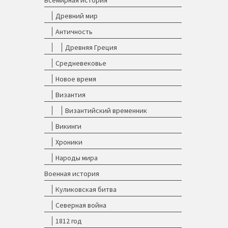
Всемирная история
Древний мир
Античность
Древняя Греция
Средневековье
Новое время
Византия
Византийский временник
Викинги
Хроники
Народы мира
Военная история
Куликовская битва
Северная война
1812 год