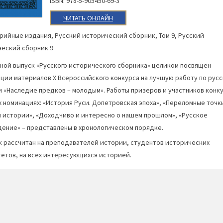
ISBN: 978-5-905450-69-3
ЧИТАТЬ ОНЛАЙН
рийные издания
,
Русский исторический сборник
,
Том 9
,
Русский
еский сборник 9
ой выпуск «Русского исторического сборника» целиком посвящен
ции материалов X Всероссийского конкурса на лучшую работу по рус
 «Наследие предков – молодым». Работы призеров и участников конку
 номинациях: «История Руси. Допетровская эпоха», «Переломные точк
 истории», «Доходчиво и интересно о нашем прошлом», «Русское
ение» – представлены в хронологическом порядке.
 рассчитан на преподавателей истории, студентов исторических
етов, на всех интересующихся историей.