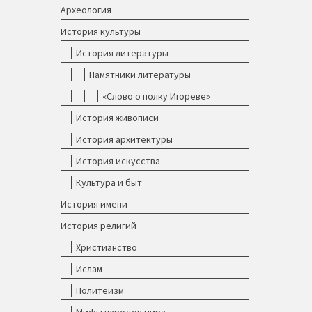
Археология
История культуры
История литературы
Памятники литературы
«Слово о полку Игореве»
История живописи
История архитектуры
История искусства
Культура и быт
История имени
История религий
Христианство
Ислам
Политеизм