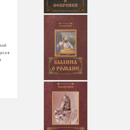
ской
рса в
и