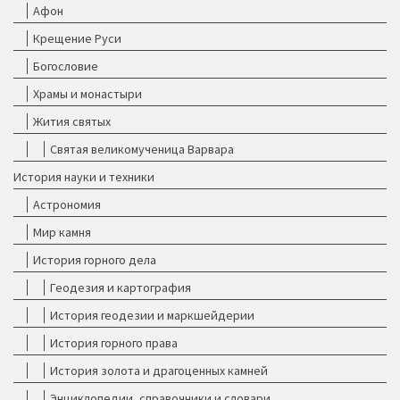
Афон
Крещение Руси
Богословие
Храмы и монастыри
Жития святых
Святая великомученица Варвара
История науки и техники
Астрономия
Мир камня
История горного дела
Геодезия и картография
История геодезии и маркшейдерии
История горного права
История золота и драгоценных камней
Энциклопедии, справочники и словари