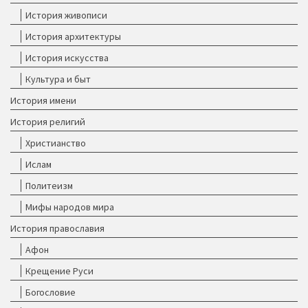
История живописи
История архитектуры
История искусства
Культура и быт
История имени
История религий
Христианство
Ислам
Политеизм
Мифы народов мира
История православия
Афон
Крещение Руси
Богословие