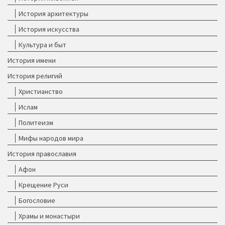
История архитектуры
История искусства
Культура и быт
История имени
История религий
Христианство
Ислам
Политеизм
Мифы народов мира
История православия
Афон
Крещение Руси
Богословие
Храмы и монастыри