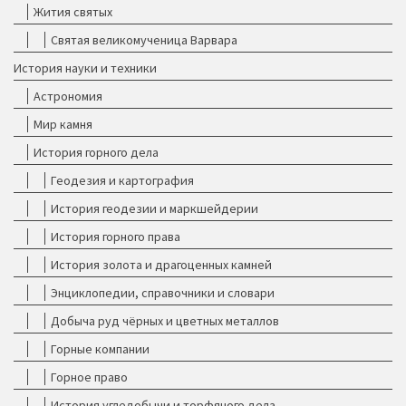
Жития святых
Святая великомученица Варвара
История науки и техники
Астрономия
Мир камня
История горного дела
Геодезия и картография
История геодезии и маркшейдерии
История горного права
История золота и драгоценных камней
Энциклопедии, справочники и словари
Добыча руд чёрных и цветных металлов
Горные компании
Горное право
История угледобычи и торфяного дела