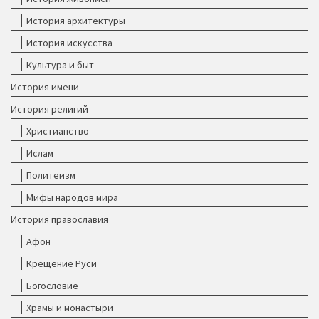
История архитектуры
История искусства
Культура и быт
История имени
История религий
Христианство
Ислам
Политеизм
Мифы народов мира
История православия
Афон
Крещение Руси
Богословие
Храмы и монастыри