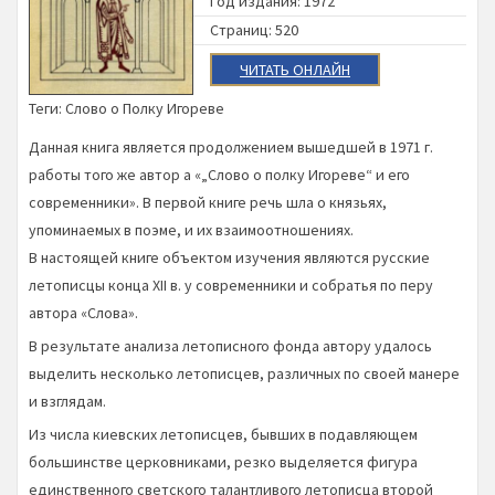
Год издания: 1972
Страниц: 520
ЧИТАТЬ ОНЛАЙН
Теги:
Слово о Полку Игореве
Данная книга является продолжением вышедшей в 1971 г.
работы того же автор а «„Слово о полку Игореве“ и его
современники». В первой книге речь шла о князьях,
упоминаемых в поэме, и их взаимоотношениях.
В настоящей книге объектом изучения являются русские
летописцы конца XII в. у современники и собратья по перу
автора «Слова».
В результате анализа летописного фонда автору удалось
выделить несколько летописцев, различных по своей манере
и взглядам.
Из числа киевских летописцев, бывших в подавляющем
большинстве церковниками, резко выделяется фигура
единственного светского талантливого летописца второй