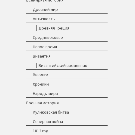
Всемирная история
Древний мир
Античность
Древняя Греция
Средневековье
Новое время
Византия
Византийский временник
Викинги
Хроники
Народы мира
Военная история
Куликовская битва
Северная война
1812 год