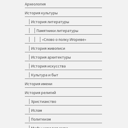
Археология
История культуры
История литературы
Памятники литературы
«Слово о полку Игореве»
История живописи
История архитектуры
История искусства
Культура и быт
История имени
История религий
Христианство
Ислам
Политеизм