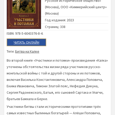
Русское историческое общество»
(Москва)
,
ООО «Киммерийский центр»
(Москва)
Год издания: 2023
Страниц: 338
ISBN: 978-5-6043376-8-4.
ЧИТАТЬ ОНЛАЙН
Теги:
Битва на Калке
Во второй книге «Участники и потомки» произведения «Калка»
уточнены обстоятельства жизни ряда участников русско-
монгольской войны с той и другой стороны и их потомков,
включая Василька Константиновича, Александра Поповича,
Екима Ивановича, Тимони Златой пояс, Нефедия Дикуна,
Сергия Радонежского, Батыя, его сыновей Сартака и Улагчи,
братьев Бамхала и Берке.
Участники битвы стали историческими прототипами трёх
самых известных былинных богатырей — Алёши Поповича,