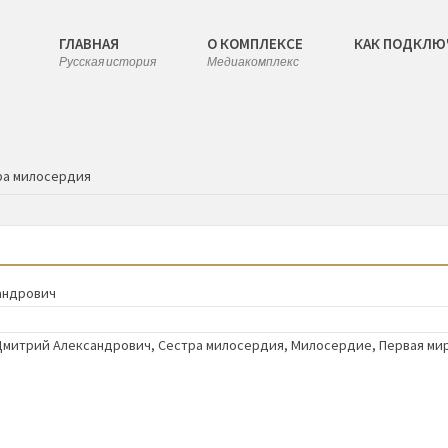
ГЛАВНАЯ
О КОМПЛЕКСЕ
КАК ПОДКЛЮ
Русская история
Медиакомплекс
ра милосердия
андрович
Дмитрий Александрович
,
Сестра милосердия
,
Милосердие
,
Первая ми