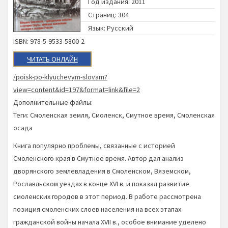
Год издания: 2011
Страниц: 304
Язык: Русский
ISBN: 978-5-9533-5800-2
ЧИТАТЬ ОНЛАЙН
/poisk-po-klyuchevym-slovam?
view=content&id=197&format=link&file=2
Дополнительные файлы:
Теги:
Смоленская земля
,
Смоленск
,
Смутное время
,
Смоленская
осада
Книга популярно проблемы, связанные с историей
Смоленского края в Смутное время. Автор дал анализ
дворянского землевладения в Смоленском, Вяземском,
Рославльском уездах в конце XVI в. и показал развитие
смоленских городов в этот период. В работе рассмотрена
позиция смоленских слоев населения на всех этапах
гражданской войны начала XVII в., особое внимание уделено