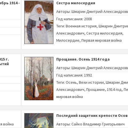
брь 1914 -
Сестра милосердия
Авторы:
Шмарин Дмитрий Александров
Год написания: 2008
Теги:
Военная история
,
Шмарин Дмитри
Александрович
,
Сестра милосердия
,
Милосердие
,
Первая мировая война
15 г.
Прощание. Осень 1914 года
ытий
Авторы:
Шмарин Дмитрий Александров
Год написания: 1992
Теги:
Осень
,
Вехи истории
,
Шмарин Дми
Александрович
,
Прощание
,
1914 год
,
Пе
мировая война
Последний защитник крепости Осо
я война
Авторы:
Сайко Владимир Григорьевич