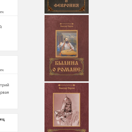
ич
й
ич
трий
рвая
вец