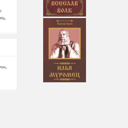
о
ец
,
р
лок
,