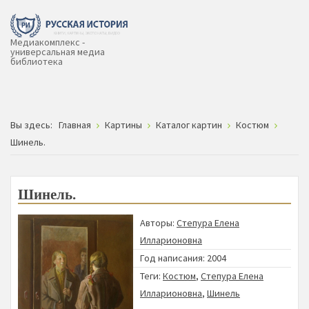
Медиакомплекс -
универсальная медиа
библиотека
Вы здесь:
Главная
Картины
Каталог картин
Костюм
Шинель.
Шинель.
Авторы:
Степура Елена
Илларионовна
Год написания: 2004
Теги:
Костюм
,
Степура Елена
Илларионовна
,
Шинель