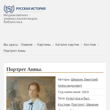
Медиакомплекс -
универсальная медиа
библиотека
Вы здесь:
Главная
Картины
Каталог картин
Костюм
Портрет Анны.
Портрет Анны.
Авторы:
Шмарин Дмитрий
Александрович
Год написания: 2010
Теги:
Культура и быт
,
Костюм
,
Портрет
,
Шмарин