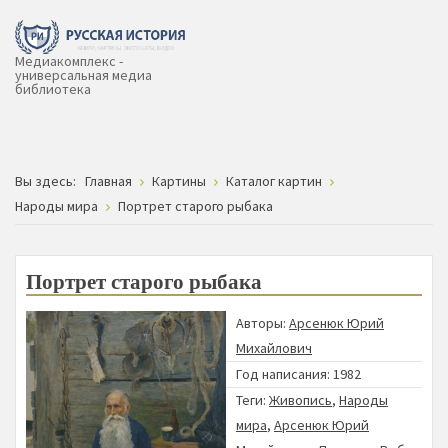
Медиакомплекс -
универсальная медиа
библиотека
Вы здесь:
Главная
Картины
Каталог картин
Народы мира
Портрет старого рыбака
Портрет старого рыбака
Авторы:
Арсенюк Юрий
Михайлович
Год написания: 1982
Теги:
Живопись
,
Народы
мира
,
Арсенюк Юрий