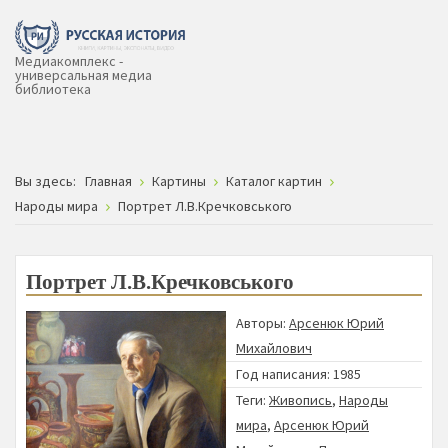
Медиакомплекс -
универсальная медиа
библиотека
Вы здесь:
Главная
Картины
Каталог картин
Народы мира
Портрет Л.В.Кречковського
Портрет Л.В.Кречковського
Авторы:
Арсенюк Юрий
Михайлович
Год написания: 1985
Теги:
Живопись
,
Народы
мира
,
Арсенюк Юрий