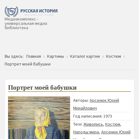
Медиакомплекс -
универсальная медиа
библиотека
Вы здесь:
Главная
Картины
Каталог картин
Костюм
Портрет моей бабушки
Портрет моей бабушки
Авторы:
Арсенюк Юрий
Михайлович
Год написания: 1973
Теги:
Живопись
,
Костюм
,
Народы мира
,
Арсенюк Юрий