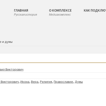
ГЛАВНАЯ
О КОМПЛЕКСЕ
КАК ПОДКЛЮ
Русская история
Медиакомплекс
е и думы
аил Викторович
л Викторович
,
Икона
,
Вера
,
Религия
,
Православие
,
Думы