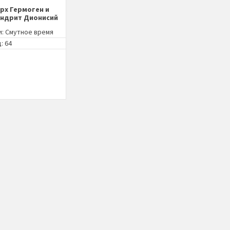
рх Гермоген и
ндрит Дионисий
и:
Смутное время
: 64