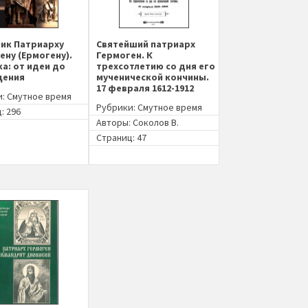
ик Патриарху
Святейший патриарх
ену (Ермогену).
Гермоген. К
ка: от идеи до
трехсотлетию со дня его
щения
мученической кончины.
17 февраля 1612-1912
и:
Смутное время
Рубрики:
Смутное время
: 296
Авторы:
Соколов В.
Страниц: 47