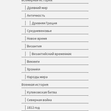
Всемирная история
Древний мир
Античность
Древняя Греция
Средневековье
Новое время
Византия
Византийский временник
Викинги
Хроники
Народы мира
Военная история
Куликовская битва
Северная война
1812 год