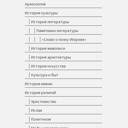
Археология
История культуры
История литературы
Памятники литературы
«Слово о полку Игореве»
История живописи
История архитектуры
История искусства
Культура и быт
История имени
История религий
Христианство
Ислам
Политеизм