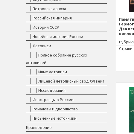
Петровская эпоха
Российская империя
Памятн
Гермог
История СССР
Два ве
вопло
Новейшая история России
Рубрик
Летописи
Страниц
Полное собрание русских
летописей
Иные летописи
Лицевой летописный свод XVI века
Исследования
Иностранцы о России
Романовы и дворянство
Письменные источники
Краеведение