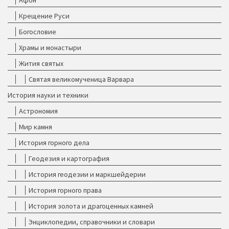
Афон
Крещение Руси
Богословие
Храмы и монастыри
Жития святых
Святая великомученица Варвара
История науки и техники
Астрономия
Мир камня
История горного дела
Геодезия и картография
История геодезии и маркшейдерии
История горного права
История золота и драгоценных камней
Энциклопедии, справочники и словари