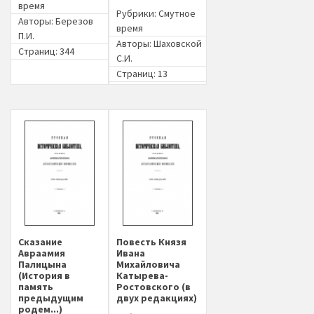
время
Рубрики:
Смутное
Авторы:
Березов
время
П.И.
Авторы:
Шаховской
Страниц: 344
С.И.
Страниц: 13
Сказание
Повесть Князя
Авраамия
Ивана
Палицына
Михайловича
(История в
Катырева-
память
Ростовского (в
предыдущим
двух редакциях)
родем...)