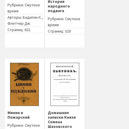
История
Рубрики:
Смутное
народного
подвига
время
Авторы:
Бадигин К.
,
Рубрики:
Смутное
Флетчер Дж.
время
Страниц: 621
Страниц: 320
Минин и
Домашние
Пожарский
записки Князя
Семена
Рубрики:
Смутное
Шаховского