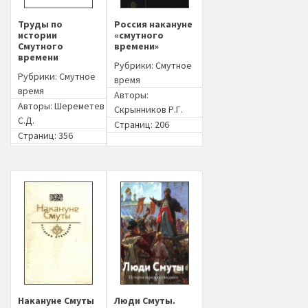
Труды по
Россия накануне
истории
«смутного
Смутного
времени»
времени
Рубрики:
Смутное
Рубрики:
Смутное
время
время
Авторы:
Авторы:
Шереметев
Скрынников Р.Г.
С.Д.
Страниц: 206
Страниц: 356
Накануне Смуты
Люди Смуты.