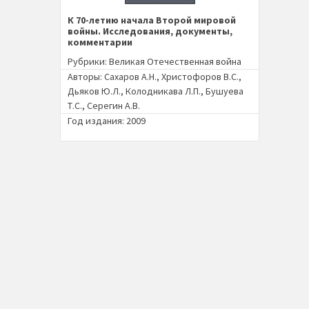
К 70-летию начала Второй мировой
войны. Исследования, документы,
комментарии
Рубрики:
Великая Отечественная война
Авторы:
Сахаров А.Н.
,
Христофоров В.С.
,
Дьяков Ю.Л.
,
Колодникава Л.П.
,
Бушуева
Т.С.
,
Серегин А.В.
Год издания: 2009