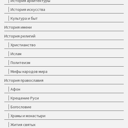
История архитектуры
История искусства
Культура и быт
История имени
История религий
Христианство
Ислам
Политеизм
Мифы народов мира
История православия
Афон
Крещение Руси
Богословие
Храмы и монастыри
Жития святых