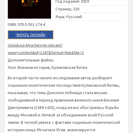
Год издания: 2010
Страниц: 320
Язык: Русский
ISBN: 978-5-931-174-4
ЧИТАТЬ ОНЛАЙН
/poisk-po-klyuchevym-slovam?
view=content&id=1247&format=link&file=2
Дополнительные файлы:
Теги:
Военная история
,
Куликовская битва
Во второй части своего исследования автор разбирает
социально-политические последствия Куликовской битвы,
показывая, что тема Донского побоища стала весьма
злободневной в период правления великого князя Василия
Дмитриевича (1389-1425), когда резко обострилась борьба
между Москвой и Литвой за объединение всей Русской
земли. В тесной увязке с фактами социально-политической
истории конца XIV-начала XV вв. анализируется